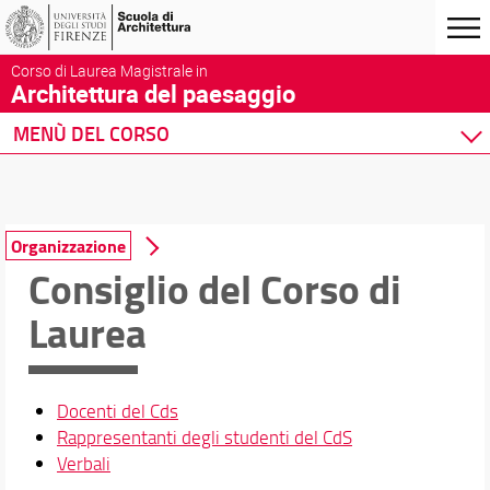
Corso di Laurea Magistrale in
Architettura del paesaggio
MENÙ DEL CORSO
Home
Corso di studio
Presentazione del corso
Organizzazione
Sedi e strutture
Consiglio del Corso di
Norme e regolamenti
Laurea
Organizzazione
Per iscriversi
Per laurearsi
Proseguire dopo la laurea
Docenti del Cds
Qualità del Corso
Rappresentanti degli studenti del CdS
Formazione sicurezza
Verbali
Segnalazioni e reclami